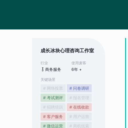
成长冰块心理咨询工作室
行业
使用麦客
商务服务
6
年 +
关键场景
# 网络投票
# 问卷调研
# 考试测评
# 报名管理
# 招聘培训
# 在线收款
# 客户服务
# 用户运营
# 微信运营
# 商机线索